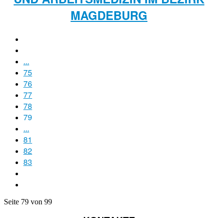
MAGDEBURG
...
75
76
77
78
79
...
81
82
83
Seite 79 von 99