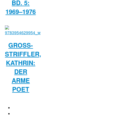
BD. 5:
1969–1976
GROSS-S
TRIFFLER, K
ATHRIN: D
ER A
RME P
OET