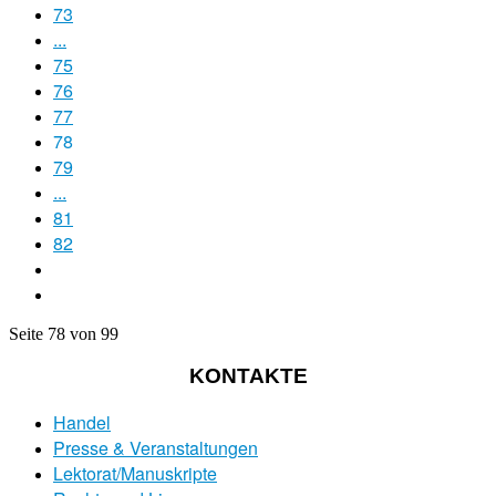
73
...
75
76
77
78
79
...
81
82
Seite 78 von 99
KONTAKTE
Handel
Presse & Veranstaltungen
Lektorat/Manuskripte