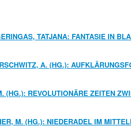
ERINGAS, TATJANA: FANTASIE IN BL
URSCHWITZ, A. (HG.): AUFKLÄRUNGS
M. (HG.): REVOLUTIONÄRE ZEITEN Z
ER, M. (HG.): NIEDERADEL IM MITTE