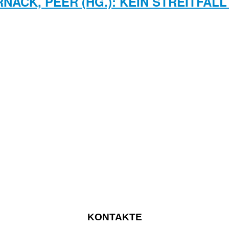
NACK, PEER (HG.): KEIN STREITFAL
KONTAKTE