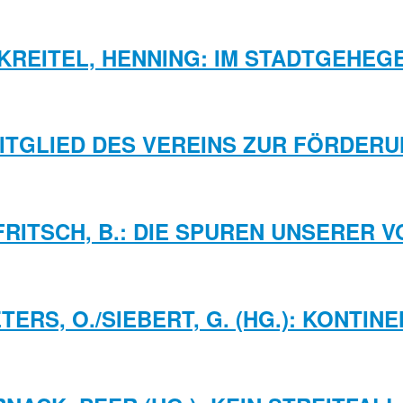
KREITEL, HENNING: IM STADTGEHEG
MITGLIED DES VEREINS ZUR FÖRDE
/FRITSCH, B.: DIE SPUREN UNSERER
PETERS, O./SIEBERT, G. (HG.): KONT