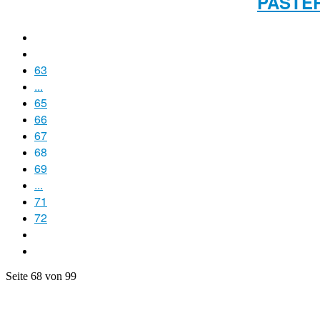
PASTER
63
...
65
66
67
68
69
...
71
72
Seite 68 von 99