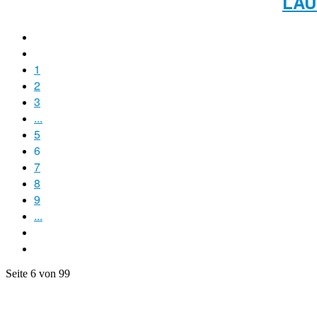
LAU
1
2
3
...
5
6
7
8
9
...
Seite 6 von 99