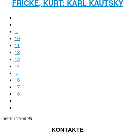
FRICKE, KURT: KARL KAUTSKY
...
10
11
12
13
14
...
16
17
18
Seite 14 von 99
KONTAKTE