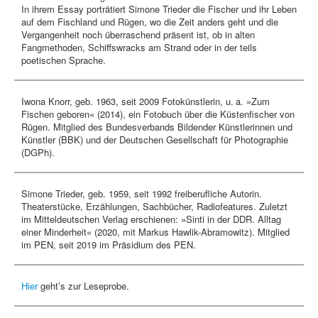
In ihrem Essay porträtiert Simone Trieder die Fischer und ihr Leben
auf dem Fischland und Rügen, wo die Zeit anders geht und die
Vergangenheit noch überraschend präsent ist, ob in alten
Fangmethoden, Schiffswracks am Strand oder in der teils
poetischen Sprache.
Iwona Knorr, geb. 1963, seit 2009 Fotokünstlerin, u. a. »Zum
Fischen geboren« (2014), ein Fotobuch über die Küstenfischer von
Rügen. Mitglied des Bundesverbands Bildender Künstlerinnen und
Künstler (BBK) und der Deutschen Gesellschaft für Photographie
(DGPh).
Simone Trieder, geb. 1959, seit 1992 freiberufliche Autorin.
Theaterstücke, Erzählungen, Sachbücher, Radiofeatures. Zuletzt
im Mitteldeutschen Verlag erschienen: »Sinti in der DDR. Alltag
einer Minderheit« (2020, mit Markus Hawlik-Abramowitz). Mitglied
im PEN, seit 2019 im Präsidium des PEN.
Hier
geht’s zur Leseprobe.