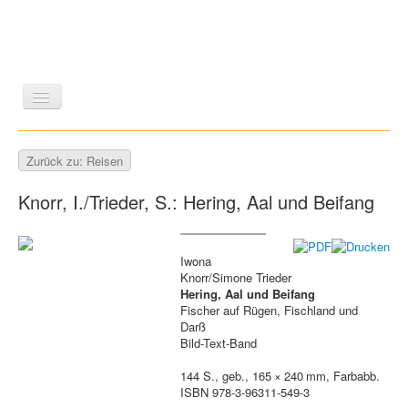
LITERATUR
REISEN
BILDBAND
KUNST
Zurück zu: Reisen
GESCHICHTE
WISSENSCHAFT
REIHEN
Knorr, I./Trieder, S.: Hering, Aal und Beifang
ZEITSCHRIFTEN/VERZEICHNISSE
Iwona
Knorr/Simone Trieder
Hering, Aal und Beifang
Fischer auf Rügen, Fischland und
Darß
Bild-Text-Band
144 S., geb., 165 × 240 mm, Farbabb.
ISBN 978-3-96311-549-3