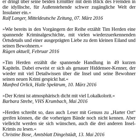
er dringt über seine beiden Ermittler mit dem Blick des Fremden in
die idyllische, für Außenstehende schwer zugängliche Welt der
Insulaner ein.«
Ralf Langer, Mitteldeutsche Zeitung, 07. März 2016
»Wie bereits in den Vorgängern der Reihe erzählt Tim Herden eine
spannende Kriminalgeschichte, mit vielen wiederzuerkennenden
Ortsdetails und einer ausgeprägten Liebe zu dem kleinen Eiland und
seinen Bewohnern.«
Rügen aktuell, Februar 2016
»Tim Herden erzählt die spannende Handlung in 49 kurzen
Kapiteln. Dabei erweist er sich als genauer Hiddensee-Kenner, der
wieder mit viel Detailwissen über die Insel und seine Bewohner
seinen neuen Krimi gespickt hat.«
Manfred Orlick, Halle Spektrum, 10. März 2016
»Der Krimi ist atmosphärisch dicht mit viel Lokalkolorit.«
Barbara Strebe, VHS Krumbach, Mai 2016
»Herden schreibt so, dass auch Leser mit Genuss zu „Harter Ort“
greifen können, die die vorherigen Bände noch nicht kennen. Aber
vielleicht werden sie sich wünschen, auch die drei anderen Insel-
Krimis zu lesen.«
Christine Bose, Amtsblatt Dingelstädt, 13. Mai 2016