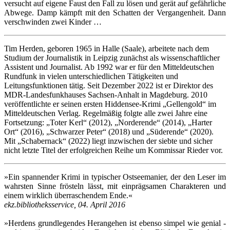
versucht auf eigene Faust den Fall zu lösen und gerät auf gefährliche
Abwege. Damp kämpft mit den Schatten der Vergangenheit. Dann
verschwinden zwei Kinder …
Tim Herden, geboren 1965 in Halle (Saale), arbeitete nach dem
Studium der Journalistik in Leipzig zunächst als wissenschaftlicher
Assistent und Journalist. Ab 1992 war er für den Mitteldeutschen
Rundfunk in vielen unterschiedlichen Tätigkeiten und
Leitungsfunktionen tätig. Seit Dezember 2022 ist er Direktor des
MDR-Landesfunkhauses Sachsen-Anhalt in Magdeburg. 2010
veröffentlichte er seinen ersten Hiddensee-Krimi „Gellengold“ im
Mitteldeutschen Verlag. Regelmäßig folgte alle zwei Jahre eine
Fortsetzung: „Toter Kerl“ (2012), „Norderende“ (2014), „Harter
Ort“ (2016), „Schwarzer Peter“ (2018) und „Süderende“ (2020).
Mit „Schabernack“ (2022) liegt inzwischen der siebte und sicher
nicht letzte Titel der erfolgreichen Reihe um Kommissar Rieder vor.
»Ein spannender Krimi in typischer Ostseemanier, der den Leser im
wahrsten Sinne frösteln lässt, mit einprägsamen Charakteren und
einem wirklich überraschendem Ende.«
ekz.bibliotheksservice, 04. April 2016
»Herdens grundlegendes Herangehen ist ebenso simpel wie genial -