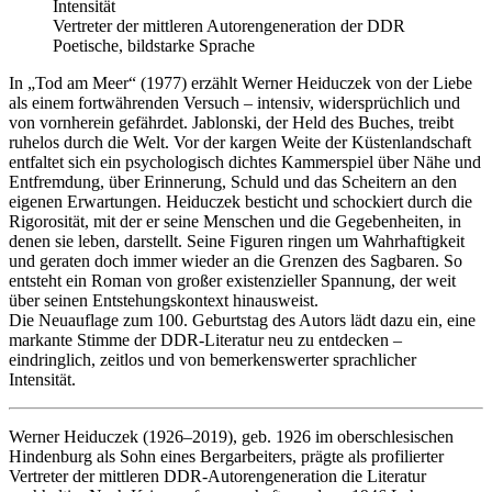
Intensität
Vertreter der mittleren Autorengeneration der DDR
Poetische, bildstarke Sprache
In „Tod am Meer“ (1977) erzählt Werner Heiduczek von der Liebe
als einem fortwährenden Versuch – intensiv, widersprüchlich und
von vornherein gefährdet. Jablonski, der Held des Buches, treibt
ruhelos durch die Welt. Vor der kargen Weite der Küstenlandschaft
entfaltet sich ein psychologisch dichtes Kammerspiel über Nähe und
Entfremdung, über Erinnerung, Schuld und das Scheitern an den
eigenen Erwartungen. Heiduczek besticht und schockiert durch die
Rigorosität, mit der er seine Menschen und die Gegebenheiten, in
denen sie leben, darstellt. Seine Figuren ringen um Wahrhaftigkeit
und geraten doch immer wieder an die Grenzen des Sagbaren. So
entsteht ein Roman von großer existenzieller Spannung, der weit
über seinen Entstehungskontext hinausweist.
Die Neuauflage zum 100. Geburtstag des Autors lädt dazu ein, eine
markante Stimme der DDR-Literatur neu zu ­entdecken –
eindringlich, zeitlos und von bemerkenswerter sprachlicher
Intensität.
Werner Heiduczek
(1926–2019), geb. 1926 im oberschlesischen
Hindenburg als Sohn eines Bergarbeiters, prägte als profilierter
Vertreter der mittleren DDR-Autorengeneration die Literatur