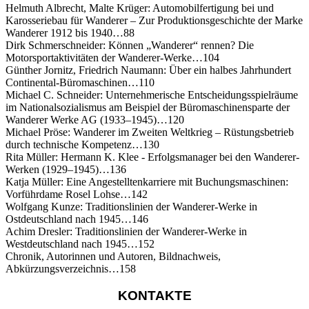
Helmuth Albrecht, Malte Krüger: Automobilfertigung bei und
Karosseriebau für Wanderer – Zur Produktionsgeschichte der Marke
Wanderer 1912 bis 1940…88
Dirk Schmerschneider: Können „Wanderer“ rennen? Die
Motorsportaktivitäten der Wanderer-Werke…104
Günther Jornitz, Friedrich Naumann: Über ein halbes Jahrhundert
Continental-Büromaschinen…110
Michael C. Schneider: Unternehmerische Entscheidungsspielräume
im Nationalsozialismus am Beispiel der Büromaschinensparte der
Wanderer Werke AG (1933–1945)…120
Michael Pröse: Wanderer im Zweiten Weltkrieg – Rüstungsbetrieb
durch technische Kompetenz…130
Rita Müller: Hermann K. Klee - Erfolgsmanager bei den Wanderer-
Werken (1929–1945)…136
Katja Müller: Eine Angestelltenkarriere mit Buchungsmaschinen:
Vorführdame Rosel Lohse…142
Wolfgang Kunze: Traditionslinien der Wanderer-Werke in
Ostdeutschland nach 1945…146
Achim Dresler: Traditionslinien der Wanderer-Werke in
Westdeutschland nach 1945…152
Chronik, Autorinnen und Autoren, Bildnachweis,
Abkürzungsverzeichnis…158
KONTAKTE