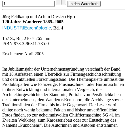
Jörg Feldkamp und Achim Dresler (Hg.)
120 Jahre Wanderer 1885–2005
INDUSTRIEarchäologie
, Bd. 4
157 S., Br., 210 × 265 mm
ISBN 978-3-96311-735-0
Erschienen: April 2005
Im Jubiläumsjahr der Unternehmensgründung verschafft der Band
mit 18 Aufsätzen einen Überblick zur Firmengeschichtsschreibung
und dem aktuellen Forschungsstand. Die Themenpalette umfasst die
Produktsparten wie Fahrzeuge, Fräsmaschinen oder Büromaschinen
in ihrer Entwicklung und internationalem Vergleich, die
Architekturgeschichte der Standorte, Porträts von Persönlichkeiten
des Unternehmens, den Wanderer-Rennsport, die Archivlage sowie
Traditionslinien der Firma bis in die Gegenwart. Der Leser wird
einige noch wenig bekannte Fakten und bisher unveröffentlichte
Fotos finden, so zur geheimnisvollen Chiffriermaschine SG 41 im
Zweiten Weltkrieg, zum Karosseriebau oder zur Entstehung des
Namens „Puppchens“. Die Autorinnen und Autoren entstammen