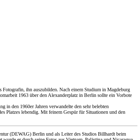
alls Fotografin, ihn auszubilden. Nach einem Studium in Magdeburg
marbeit 1963 über den Alexanderplatz in Berlin sollte ein Vorbote
ng in den 1960er Jahren verwandelte den sehr belebten
 des Platzes lebendig. Mit feinem Gespür für Situationen und den
entur (DEWAG) Berlin und als Leiter des Studios Billhardt beim
mt wurde er durch seine Fotos aus Vietnam, Palästina und Nicaragua.