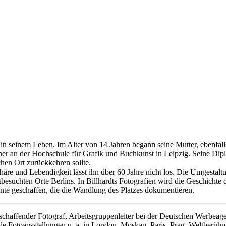
le in seinem Leben. Im Alter von 14 Jahren begann seine Mutter, ebenf
r an der Hochschule für Grafik und Buchkunst in Leipzig. Seine Diplo
chen Ort zurückkehren sollte.
re und Lebendigkeit lässt ihn über 60 Jahre nicht los. Die Umgestaltu
tbesuchten Orte Berlins. In Billhardts Fotografien wird die Geschichte
nte geschaffen, die die Wandlung des Platzes dokumentieren.
ischaffender Fotograf, Arbeitsgruppenleiter bei der Deutschen Werbeag
ale Fotoausstellungen u. a. in London, Moskau, Paris, Prag. Weltberüh