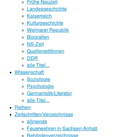
Frühe Neuzeit
Landesgeschichte
Kaiserreich
Kulturgeschichte
Weimarer Republik
Biografien
NS-Zeit
Quelleneditionen
DDR
alle Titel...
Wissenschaft
Soziologie
Psychologie
Germanistik/Literatur
alle Titel...
Reihen
Zeitschriften/Verzeichnisse
allmende
Feuerwehren in Sachsen-Anhalt
Behördenverzeichnisse