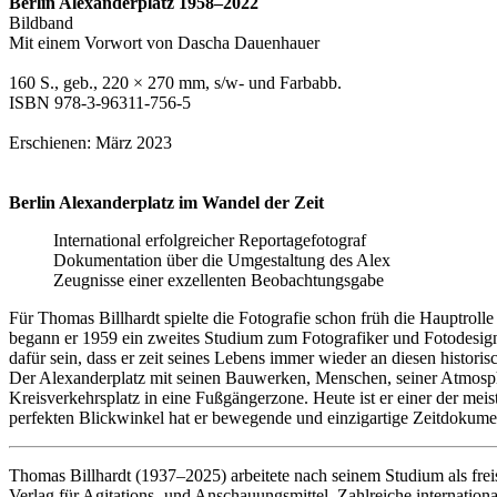
Berlin Alexanderplatz 1958–2022
Bildband
Mit einem Vorwort von Dascha Dauenhauer
160 S., geb., 220 × 270 mm, s/w- und Farbabb.
ISBN 978-3-96311-756-5
Erschienen: März 2023
Berlin Alexanderplatz im Wandel der Zeit
International erfolgreicher Reportagefotograf
Dokumentation über die Umgestaltung des Alex
Zeugnisse einer exzellenten Beobachtungsgabe
Für Thomas Billhardt spielte die Fotografie schon früh die Hauptrol
begann er 1959 ein zweites Studium zum Fotografiker und Fotodesigne
dafür sein, dass er zeit seines Lebens immer wieder an diesen historis
Der Alexanderplatz mit seinen Bauwerken, Menschen, seiner Atmosphä
Kreisverkehrsplatz in eine Fußgängerzone. Heute ist er einer der meis
perfekten Blickwinkel hat er bewegende und einzigartige Zeitdokume
Thomas Billhardt (1937
–
2025) arbeitete nach seinem Studium als fre
Verlag für Agitations- und Anschauungsmittel. Zahlreiche internation