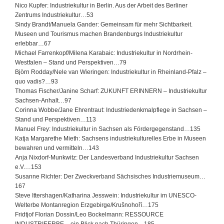
Nico Kupfer: Industriekultur in Berlin. Aus der Arbeit des Berliner
Zentrums Industriekultur…53
Sindy Brandt/Manuela Gander: Gemeinsam für mehr Sichtbarkeit.
Museen und Tourismus machen Brandenburgs Industriekultur
erlebbar…67
Michael Farrenkopf/Milena Karabaic: Industriekultur in Nordrhein-
Westfalen – Stand und Perspektiven…79
Björn Rodday/Nele van Wieringen: Industriekultur in Rheinland-Pfalz –
quo vadis?…93
Thomas Fischer/Janine Scharf: ZUKUNFT ERINNERN – Industriekultur
Sachsen-Anhalt…97
Corinna Wobbe/Jane Ehrentraut: Industriedenkmalpflege in Sachsen –
Stand und Perspektiven…113
Manuel Frey: Industriekultur in Sachsen als Fördergegenstand…135
Katja Margarethe Mieth: Sachsens industriekulturelles Erbe in Museen
bewahren und vermitteln…143
Anja Nixdorf-Munkwitz: Der Landesverband Industriekultur Sachsen
e.V.…153
Susanne Richter: Der Zweckverband Sächsisches Industriemuseum…
167
Steve Ittershagen/Katharina Jesswein: Industriekultur im UNESCO-
Welterbe Montanregion Erzgebirge/Krušnohoří…175
Fridtjof Florian Dossin/Leo Bockelmann: RESSOURCE