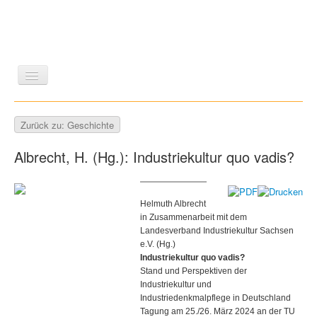
LITERATUR
REISEN
BILDBAND
KUNST
Zurück zu: Geschichte
GESCHICHTE
WISSENSCHAFT
REIHEN
Albrecht, H. (Hg.): Industriekultur quo vadis?
ZEITSCHRIFTEN/VERZEICHNISSE
Helmuth Albrecht
in Zusammenarbeit mit dem
Landesverband Industriekultur Sachsen
e.V. (Hg.)
Industriekultur quo vadis?
Stand und Perspektiven der
Industriekultur und
Industriedenkmalpflege in Deutschland
Tagung am 25./26. März 2024 an der TU