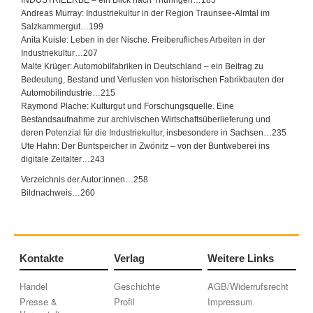
INDUSTRIEERBE – ein Blick nach Thüringen…185
Andreas Murray: Industriekultur in der Region Traunsee-Almtal im
Salzkammergut…199
Anita Kuisle: Leben in der Nische. Freiberufliches Arbeiten in der
Industriekultur…207
Malte Krüger: Automobilfabriken in Deutschland – ein Beitrag zu
Bedeutung, Bestand und Verlusten von historischen Fabrikbauten der
Automobilindustrie…215
Raymond Plache: Kulturgut und Forschungsquelle. Eine
Bestandsaufnahme zur archivischen Wirtschaftsüberlieferung und
deren Potenzial für die Industriekultur, insbesondere in Sachsen…235
Ute Hahn: Der Buntspeicher in Zwönitz – von der Buntweberei ins
digitale Zeitalter…243
Verzeichnis der Autor:innen…258
Bildnachweis…260
Kontakte
Verlag
Weitere Links
Handel
Geschichte
AGB/Widerrufsrecht
Presse &
Profil
Impressum