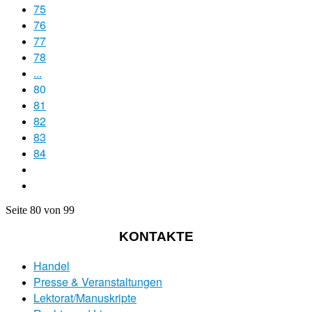
75
76
77
78
...
80
81
82
83
84
Seite 80 von 99
KONTAKTE
Handel
Presse & Veranstaltungen
Lektorat/Manuskripte