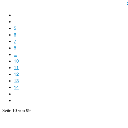
5
6
7
8
...
10
11
12
13
14
Seite 10 von 99