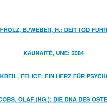
FHOLZ, B./WEBER, H.: DER TOD FUHR
KAUNAITĖ, UNĖ: 2084
KBEIL, FELICE: EIN HERZ FÜR PSYC
COBS, OLAF (HG.): DIE DNA DES OST