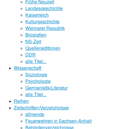
Frühe Neuzeit
Landesgeschichte
Kaiserreich
Kulturgeschichte
Weimarer Republik
Biografien
NS-Zeit
Quelleneditionen
DDR
alle Titel...
Wissenschaft
Soziologie
Psychologie
Germanistik/Literatur
alle Titel...
Reihen
Zeitschriften/Verzeichnisse
allmende
Feuerwehren in Sachsen-Anhalt
Behördenverzeichnisse