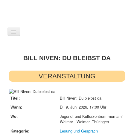
LITERATUR
REISEN
BILDBAND
KUNST
GESCHICHTE
BILL NIVEN: DU BLEIBST DA
WISSENSCHAFT
REIHEN
ZEITSCHRIFTEN/VERZEICHNISSE
VERANSTALTUNG
Titel:
Bill Niven: Du bleibst da
Wann:
Di, 9. Juni 2026
,
17:00 Uhr
Wo:
Jugend- und Kulturzentrum mon ami
Weimar - Weimar, Thüringen
Kategorie:
Lesung und Gespräch