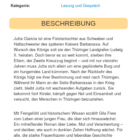
Kategorie:
Lesung und Gespräch
BESCHREIBUNG
Jutta Claricia ist eine Fürstentochter aus Schwaben und
Halbschwester des späteren Kaisers Barbarossa. Auf
Wunsch des Königs soll sie den Thüringer Landgrafen Ludwig
II. heiraten. Doch bevor es so weit kommt, sterben ihre
Eltern, der Zweite Kreuzzug beginnt – und mit nur vierzehn
Jahren muss Jutta sich allein um eine geplünderte Burg und
ein hungerndes Land kümmern. Nach der Rückkehr des
Königs folgt sie ihrer Bestimmung und reist nach Thüringen.
Während ihr Mann an der Seite Barbarossas in den Krieg
zieht, bleibt Jutta mit wachsenden Aufgaben zurück. Sie
bekommt fünf Kinder, kämpft gegen Not und Einsamkeit und
versucht, den Menschen in Thüringen beizustehen.
Mit Feingefühl und historischem Wissen erzählt Gila Freis
vom Leben einer jungen Frau, die über sich hinauswächst.
Ein mitreißender Roman über Liebe, Mut und Verantwortung –
und darüber, wie auch in dunklen Zeiten Hoffnung wächst. Für
alle, die starke Frauenfiguren und lebendige Geschichte