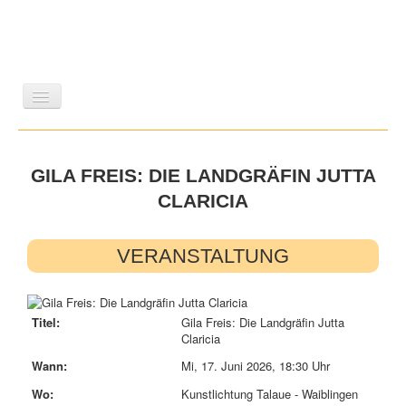
LITERATUR
REISEN
BILDBAND
KUNST
GILA FREIS: DIE LANDGRÄFIN JUTTA
GESCHICHTE
WISSENSCHAFT
REIHEN
CLARICIA
ZEITSCHRIFTEN/VERZEICHNISSE
VERANSTALTUNG
Titel:
Gila Freis: Die Landgräfin Jutta
Claricia
Wann:
Mi, 17. Juni 2026
,
18:30 Uhr
Wo:
Kunstlichtung Talaue - Waiblingen