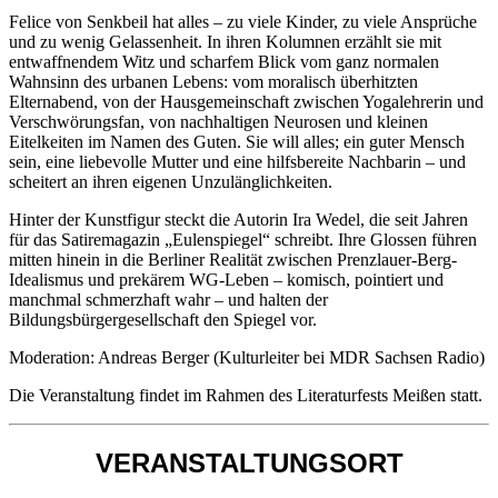
Felice von Senkbeil hat alles – zu viele Kinder, zu viele Ansprüche
und zu wenig Gelassenheit. In ihren Kolumnen erzählt sie mit
entwaffnendem Witz und scharfem Blick vom ganz normalen
Wahnsinn des urbanen Lebens: vom moralisch überhitzten
Elternabend, von der Hausgemeinschaft zwischen Yogalehrerin und
Verschwörungsfan, von nachhaltigen Neurosen und kleinen
Eitelkeiten im Namen des Guten. Sie will alles; ein guter Mensch
sein, eine liebevolle Mutter und eine hilfsbereite Nachbarin – und
scheitert an ihren eigenen Unzulänglichkeiten.
Hinter der Kunstfigur steckt die Autorin Ira Wedel, die seit Jahren
für das Satiremagazin „Eulenspiegel“ schreibt. Ihre Glossen führen
mitten hinein in die Berliner Realität zwischen Prenzlauer-Berg-
Idealismus und prekärem WG-Leben – komisch, pointiert und
manchmal schmerzhaft wahr – und halten der
Bildungsbürgergesellschaft den Spiegel vor.
Moderation: Andreas Berger (Kulturleiter bei MDR Sachsen Radio)
Die Veranstaltung findet im Rahmen des Literaturfests Meißen statt.
VERANSTALTUNGSORT