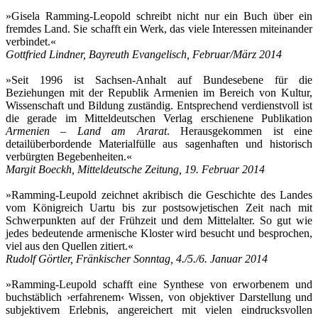
»Gisela Ramming-Leopold schreibt nicht nur ein Buch über ein
fremdes Land. Sie schafft ein Werk, das viele Interessen miteinander
verbindet.«
Gottfried Lindner, Bayreuth Evangelisch, Februar/März 2014
»Seit 1996 ist Sachsen-Anhalt auf Bundesebene für die
Beziehungen mit der Republik Armenien im Bereich von Kultur,
Wissenschaft und Bildung zuständig. Entsprechend verdienstvoll ist
die gerade im Mitteldeutschen Verlag erschienene Publikation
Armenien – Land am Ararat
. Herausgekommen ist eine
detailüberbordende Materialfülle aus sagenhaften und historisch
verbürgten Begebenheiten.«
Margit Boeckh, Mitteldeutsche Zeitung, 19. Februar 2014
»Ramming-Leupold zeichnet akribisch die Geschichte des Landes
vom Königreich Uartu bis zur postsowjetischen Zeit nach mit
Schwerpunkten auf der Frühzeit und dem Mittelalter. So gut wie
jedes bedeutende armenische Kloster wird besucht und besprochen,
viel aus den Quellen zitiert.«
Rudolf Görtler, Fränkischer Sonntag, 4./5./6. Januar 2014
»Ramming-Leupold schafft eine Synthese von erworbenem und
buchstäblich ›erfahrenem‹ Wissen, von objektiver Darstellung und
subjektivem Erlebnis, angereichert mit vielen eindrucksvollen