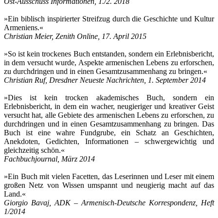
Ost-Ausschuss Informationen, 1./2. 2018
»Ein biblisch inspirierter Streifzug durch die Geschichte und Kultur
Armeniens.«
Christian Meier, Zenith Online, 17. April 2015
»So ist kein trockenes Buch entstanden, sondern ein Erlebnisbericht,
in dem versucht wurde, Aspekte armenischen Lebens zu erforschen,
zu durchdringen und in einen Gesamtzusammenhang zu bringen.«
Christian Ruf, Dresdner Neueste Nachrichten, 1. September 2014
»Dies ist kein trocken akademisches Buch, sondern ein
Erlebnisbericht, in dem ein wacher, neugieriger und kreativer Geist
versucht hat, alle Gebiete des armenischen Lebens zu erforschen, zu
durchdringen und in einen Gesamtzusammenhang zu bringen. Das
Buch ist eine wahre Fundgrube, ein Schatz an Geschichten,
Anekdoten, Gedichten, Informationen – schwergewichtig und
gleichzeitig schön.«
Fachbuchjournal, März 2014
»Ein Buch mit vielen Facetten, das Leserinnen und Leser mit einem
großen Netz von Wissen umspannt und neugierig macht auf das
Land.«
Giorgio Bavaj, ADK – Armenisch-Deutsche Korrespondenz, Heft
1/2014