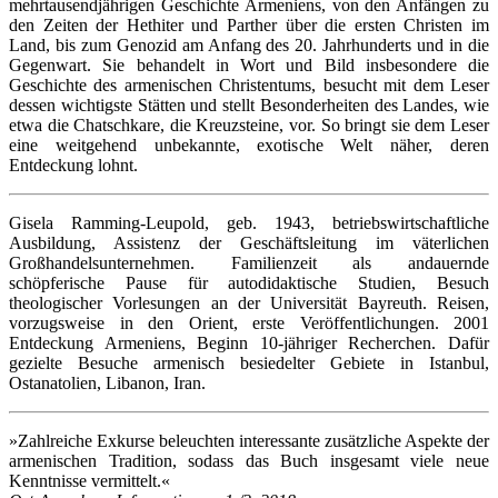
mehrtausendjährigen Geschichte Armeniens, von den Anfängen zu
den Zeiten der Hethiter und Parther über die ersten Christen im
Land, bis zum Genozid am Anfang des 20. Jahrhunderts und in die
Gegenwart. Sie behandelt in Wort und Bild insbesondere die
Geschichte des armenischen Christentums, besucht mit dem Leser
dessen wichtigste Stätten und stellt Besonderheiten des Landes, wie
etwa die Chatschkare, die Kreuzsteine, vor. So bringt sie dem Leser
eine weitgehend unbekannte, exotische Welt näher, deren
Entdeckung lohnt.
Gisela Ramming-Leupold, geb. 1943, betriebswirtschaftliche
Ausbildung, Assistenz der Geschäftsleitung im väterlichen
Großhandelsunternehmen. Familienzeit als andauernde
schöpferische Pause für autodidaktische Studien, Besuch
theologischer Vorlesungen an der Universität Bayreuth. Reisen,
vorzugsweise in den Orient, erste Veröffentlichungen. 2001
Entdeckung Armeniens, Beginn 10-jähriger Recherchen. Dafür
gezielte Besuche armenisch besiedelter Gebiete in Istanbul,
Ostanatolien, Libanon, Iran.
»Zahlreiche Exkurse beleuchten interessante zusätzliche Aspekte der
armenischen Tradition, sodass das Buch insgesamt viele neue
Kenntnisse vermittelt.«