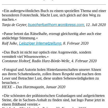
»Ein außergewöhnliches Buch zu einem speziellen Thema und einer
besonderen Fototechnik. Macht Lust, sich gleich auf den Weg zu
machen.«
buecherfuellhorn.wordpress.com
Tanja de Geyter,
, 12. Juli 2020
»Panse betont das Rätselhafte, erzeugt gleichzeitig aber auch eine
andächtige Stimmung.«
Leipziger Internetzeitung
Ralf Julke,
, 8. Februar 2020
»Das Buch ist nicht nur optisch eine Augenweide, sondern
vermittelt viel Wissenswertes.«
Constanze Holtorf, Radio Harz-Börde-Welle, 4. Februar 2020
»Fotograf und Autorin holen Hinterlassenschaften unserer Ahnen
aus ihrem Schattendasein, zollen ihnen Respekt und machen dem
Leser und Betrachter Lust, diese uralten Sehenswürdigkeiten zu
besuchen.«
H
EXE – Das Harzmagazin, Januar 2020
»Die schönsten der prähistorischen Grabanlagen und aufgerichteten
Steine, die in Sachsen-Anhalt zu finden sind, hat Ingo Panse jetzt in
einem Bildband vereint.«