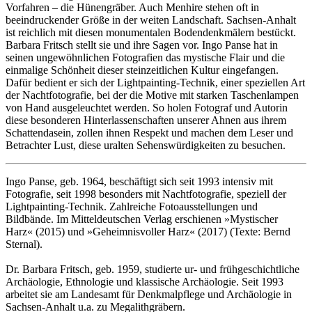
Vorfahren – die Hünengräber. Auch Menhire stehen oft in
beeindruckender Größe in der weiten Landschaft. Sachsen-Anhalt
ist reichlich mit diesen monumentalen Bodendenkmälern bestückt.
Barbara Fritsch stellt sie und ihre Sagen vor. Ingo Panse hat in
seinen ungewöhnlichen Fotografien das mystische Flair und die
einmalige Schönheit dieser steinzeitlichen Kultur eingefangen.
Dafür bedient er sich der Lightpainting-Technik, einer speziellen Art
der Nachtfotografie, bei der die Motive mit starken Taschenlampen
von Hand ausgeleuchtet werden. So holen Fotograf und Autorin
diese besonderen Hinterlassenschaften unserer Ahnen aus ihrem
Schattendasein, zollen ihnen Respekt und machen dem Leser und
Betrachter Lust, diese uralten Sehenswürdigkeiten zu besuchen.
Ingo Panse, geb. 1964, beschäftigt sich seit 1993 intensiv mit
Fotografie, seit 1998 besonders mit Nachtfotografie, speziell der
Lightpainting-Technik. Zahlreiche Fotoausstellungen und
Bildbände. Im Mitteldeutschen Verlag erschienen »Mystischer
Harz« (2015) und »Geheimnisvoller Harz« (2017) (Texte: Bernd
Sternal).
Dr. Barbara Fritsch, geb. 1959, studierte ur- und frühgeschichtliche
Archäologie, Ethnologie und klassische Archäologie. Seit 1993
arbeitet sie am Landesamt für Denkmalpflege und Archäologie in
Sachsen-Anhalt u.a. zu Megalithgräbern.