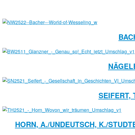
BAC
NÄGELE
SEIFERT,
HORN, A./UNDEUTSCH, K./STUDT