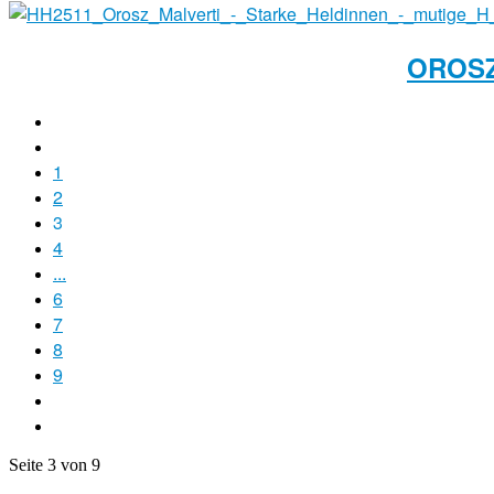
OROSZ
1
2
3
4
...
6
7
8
9
Seite 3 von 9