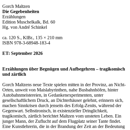
Gorch Maltzen
Die Gegebenheiten
Erzählungen
Edition Muschelkalk, Bd. 60
Hg. von André Schinkel
ca. 120 S., KlBr., 135 × 210 mm
ISBN 978-3-68948-183-4
ET: September 2026
Erzählungen über Begnügen und Aufbegehren – tragikomisch
und zärtlich
Gorch Maltzens neue Texte spielen mitten in der Provinz, an Nicht-
Orten, unweit von Maislabyrinthen, nahe Busbahnhöfen, hinter
Autobahnmeistereien, in Gedankenexperimenten, unter
gesellschaftlichem Druck, an Dichterhäuser gelehnt, erinnern sich,
machen Sinnkrisen durch jenseits des Erfolg-Zenits, während der
Gegenwart. Selbstironisch, in existenzieller Dringlichkeit,
tragikomisch, zärtlich berichtet Maltzen vom unsteten Leben. Ein
junger Mann, der Zuflucht auf dem Flugplatz seiner Tante findet.
Eine Kunstlehrerin, die in der Brandung der Zeit an der Bedeutung