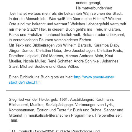
anders gesagt,
Heimatverbundenheit
beinhaltet weitaus mehr als die bekannten Wahrzeichen der Stadt,
in der ein Mensch lebt. Was weiß ich über meine Heimat? Welche
Orte sind mir bekannt und vertraut? Welches Lebensgefühl vermittelt
mir meine Stadt? Hier, in diesem Buch geht’s ins Freie, in Gärten,
Parks und Freisitze – unterschiedlich weit. Bekannt oder unbekannt,
in verschiedenen Räumen verschiedener Farben.
Mit Text- und Bildbeiträgen von Wilhelm Bartsch, Karamba Diaby,
Jürgen Domes, Christine Hoba, Uwe Jacobshagen, Christian Kreis,
Dorothee Leipoldt, Olaf Martens, Marcus-Andreas Mohr, Knut
Mueller, Nicole Müller, René Schäffer, André Schinkel, Johannes
Stahl, Michael Suckow und Klaus Völker.
Einen Einblick ins Buch gibts es hier:
http://www.poesie-einer-
stadt.de/index.html
Siegfried von der Heide, geb. 1961, Ausbildungen: Kaufmann,
Bildhauerei, Musiker, Sozialpädagoge. Vertonungen von Lyrik,
Kompositionen, Edition und Texte für Buch und Bühne. Sänger und
Gitarrist in musikalisch-literarischen Programmen. Freiberufler seit
1999.
T.O. Immisch (1953–2024) studierte Psychologie und