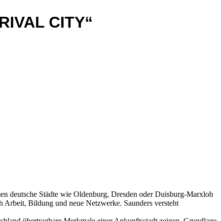
RIVAL CITY“
hmen deutsche Städte wie Oldenburg, Dresden oder Duisburg-Marxloh
ch Arbeit, Bildung und neue Netzwerke. Saunders versteht
tschland übertragbare Merkmale einer Ankunftsstadt zeigen. Grundlage