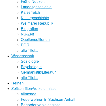
Frühe Neuzeit
Landesgeschichte
Kaiserreich
Kulturgeschichte
Weimarer Republik
Biografien
NS-Zeit
Quelleneditionen
DDR
alle Titel...
Wissenschaft
Soziologie
Psychologie
Germanistik/Literatur
alle Titel...
Reihen
Zeitschriften/Verzeichnisse
allmende
Feuerwehren in Sachsen-Anhalt
Behördenverzeichnisse