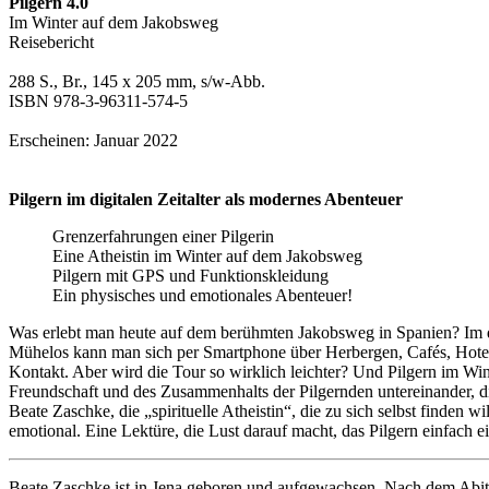
Pilgern 4.0
Im Winter auf dem Jakobsweg
Reisebericht
288 S., Br., 145 x 205 mm, s/w-Abb.
ISBN 978-3-96311-574-5
Erscheinen: Januar 2022
Pilgern im digitalen Zeitalter als modernes Abenteuer
Grenzerfahrungen einer Pilgerin
Eine Atheistin im Winter auf dem Jakobsweg
Pilgern mit GPS und Funktionskleidung
Ein physisches und emotionales Abenteuer!
Was erlebt man heute auf dem berühmten Jakobsweg in Spanien? Im digi
Mühelos kann man sich per Smartphone über Herbergen, Cafés, Hote
Kontakt. Aber wird die Tour so wirklich leichter? Und Pilgern im Wi
Freundschaft und des Zusammenhalts der Pilgernden untereinander, d
Beate Zaschke, die „spirituelle Atheistin“, die zu sich selbst finden
emotional. Eine Lektüre, die Lust darauf macht, das Pilgern einfach ei
Beate Zaschke ist in Jena geboren und aufgewachsen. Nach dem Abitur 