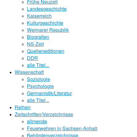
Frühe Neuzeit
Landesgeschichte
Kaiserreich
Kulturgeschichte
Weimarer Republik
Biografien
NS-Zeit
Quelleneditionen
DDR
alle Titel...
Wissenschaft
Soziologie
Psychologie
Germanistik/Literatur
alle Titel...
Reihen
Zeitschriften/Verzeichnisse
allmende
Feuerwehren in Sachsen-Anhalt
Behördenverzeichnisse