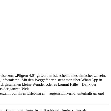
se zum „Pilgern 4.0“ geworden ist, scheint alles einfacher zu sein.
 informieren. Mit den Weggefährten steht man über WhatsApp in
wird, geschehen kleine Wunder oder es kommt Hilfe – Dank der
us der ganzen Welt.
ie erzählt von ihren Erlebnissen – augenzwinkernd, unterhaltsam und
 Studium arbeitete sie als Sachbearbeiterin, später als