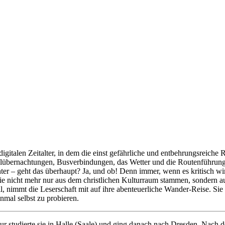
talen Zeitalter, in dem die einst gefährliche und entbehrungsreiche Rei
lübernachtungen, Busverbindungen, das Wetter und die Routenführung
nter – geht das überhaupt? Ja, und ob! Denn immer, wenn es kritisch 
ie nicht mehr nur aus dem christlichen Kulturraum stammen, sondern a
 will, nimmt die Leserschaft mit auf ihre abenteuerliche Wander-Reise. S
nmal selbst zu probieren.
studierte sie in Halle (Saale) und ging danach nach Dresden. Nach dem