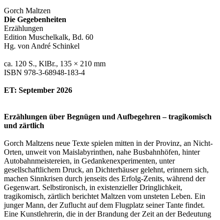
Gorch Maltzen
Die Gegebenheiten
Erzählungen
Edition Muschelkalk, Bd. 60
Hg. von André Schinkel
ca. 120 S., KlBr., 135 × 210 mm
ISBN 978-3-68948-183-4
ET: September 2026
Erzählungen über Begnügen und Aufbegehren – tragikomisch
und zärtlich
Gorch Maltzens neue Texte spielen mitten in der Provinz, an Nicht-
Orten, unweit von Maislabyrinthen, nahe Busbahnhöfen, hinter
Autobahnmeistereien, in Gedankenexperimenten, unter
gesellschaftlichem Druck, an Dichterhäuser gelehnt, erinnern sich,
machen Sinnkrisen durch jenseits des Erfolg-Zenits, während der
Gegenwart. Selbstironisch, in existenzieller Dringlichkeit,
tragikomisch, zärtlich berichtet Maltzen vom unsteten Leben. Ein
junger Mann, der Zuflucht auf dem Flugplatz seiner Tante findet.
Eine Kunstlehrerin, die in der Brandung der Zeit an der Bedeutung