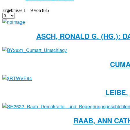
Ergebnisse 1 – 9 von 885
ASCH, RONALD G. (HG.): 
CUMA
LEIBE,
RAAB, ANN CAT