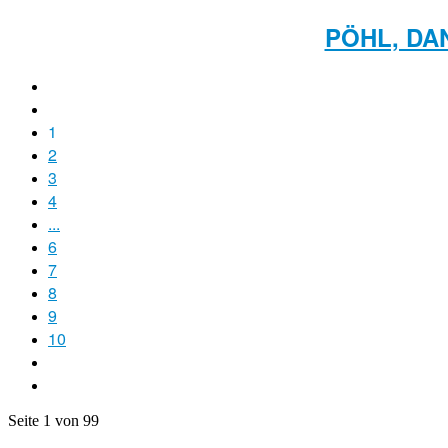
PÖHL, DA
1
2
3
4
...
6
7
8
9
10
Seite 1 von 99