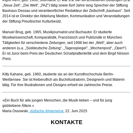
„Neue Zeit“, „Die Welt“, „FAZ“) tätig sowie fünf Jahre lang Sprecher der Stiftung
Bauhaus Dessau und verantwortlicher Redakteur der Zeitschrift „bauhaus“. Seit
2014 ist er Direktor der Abteilung Medien, Kommunikation und Veranstaltungen
der Stiftung Preußischer Kulturbesitz.
Manuel Brug, geb. 1965, Musikjournalist und Buchautor. Er studierte
Musikwissenschaft, Komparatistik, Französisch und Publizistik in München.
Tätigkeiten für verschiedene Zeitungen, seit 1998 bei der „Welt“, aber auch
anderen (u.a. „Süddeutsche Zeitung“, „Tagesspiegel“, „Wochenpost“, „Oper!“).
Er ist Juror beim Preis der Deutschen Schallplattenkritik und dem Birgit Nilsson
Preis.
Kitty Kahane, geb. 1960, studierte sie an der Kunsthochschule Berlin-
Weißensee. Sie ist freiberuflich als Buchillustratorin, Designerin und Malerin
tätig. Für ihre Illustrationen und Designs erhielt sie zahlreiche Preise.
»Ein Buch für alle jungen Menschen, die Musik lieben – und für jung
gebliebene Ältere.«
Jüdische Allgemeine
Maria Ossowski,
, 22. Juni 2025
KONTAKTE