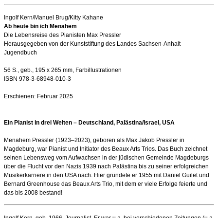
Ingolf Kern/Manuel Brug/Kitty Kahane
Ab heute bin ich Menahem
Die Lebensreise des Pianisten Max Pressler
Herausgegeben von der Kunststiftung des Landes Sachsen-Anhalt
Jugendbuch
56 S., geb., 195 x 265 mm, Farbillustrationen
ISBN 978-3-68948-010-3
Erschienen: Februar 2025
Ein Pianist in drei Welten –
Deutschland, Palästina/Israel, USA
Menahem Pressler (1923–2023), geboren als Max Jakob Pressler in
Magdeburg, war Pianist und Initiator des Beaux Arts Trios. Das Buch zeichnet
seinen Lebensweg vom Aufwachsen in der jüdischen Gemeinde Magdeburgs
über die Flucht vor den Nazis 1939 nach Palästina bis zu seiner erfolgreichen
Musikerkarriere in den USA nach. Hier gründete er 1955 mit Daniel Guilet und
Bernard Greenhouse das Beaux Arts Trio, mit dem er viele Erfolge feierte und
das bis 2008 bestand!
Ingolf Kern, geb. 1966, Journalist. Er war u.a. bei verschiedenen Zeitungen (u.a.