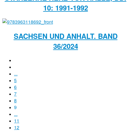
10: 1991-1992
SACHSEN UND ANHALT. BAND
36/2024
...
5
6
7
8
9
...
11
12