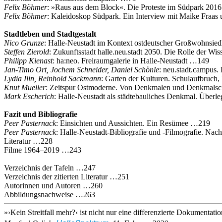
Felix Böhmer
: »Raus aus dem Block«. Die Proteste im Südpark 2016
Felix Böhmer
: Kaleidoskop Südpark. Ein Interview mit Maike Fraa
Stadtleben und Stadtgestalt
Nico Grunze
: Halle‐Neustadt im Kontext ostdeutscher Großwohnsi
Steffen Zierold
: Zukunftsstadt halle.neu.stadt 2050. Die Rolle der W
Philipp Kienast
: ha:neo. Freiraumgalerie in Halle‐Neustadt …149
Jan‐Timo Ort, Jochem Schneider, Daniel Schönle
: neu.stadt.campus.
Lydia Ilin, Reinhold Sackmann
: Garten der Kulturen. Schulaufbruc
Knut Mueller
: Zeitspur Ostmoderne. Von Denkmalen und Denkmals
Mark Escherich
: Halle‐Neustadt als städtebauliches Denkmal. Über
Fazit und Bibliografie
Peer Pasternack
: Einsichten und Aussichten. Ein Resümee …219
Peer Pasternack
: Halle‐Neustadt‐Bibliografie und ‐Filmografie. 
Literatur …228
Filme 1964–2019 …243
Verzeichnis der Tafeln …247
Verzeichnis der zitierten Literatur …251
Autorinnen und Autoren …260
Abbildungsnachweise …263
»›Kein Streitfall mehr?‹ ist nicht nur eine differenzierte Dokumentat