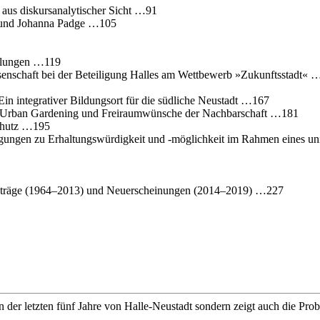
 aus diskursanalytischer Sicht …91
s und Johanna Padge …105
edlungen …119
issenschaft bei der Beteiligung Halles am Wettbewerb »Zukunftsstadt«
 Ein integrativer Bildungsort für die südliche Neustadt …167
h, Urban Gardening und Freiraumwünsche der Nachbarschaft …181
chutz …195
legungen zu Erhaltungswürdigkeit und ‐möglichkeit im Rahmen eines un
Nachträge (1964–2013) und Neuerscheinungen (2014–2019) …227
ion der letzten fünf Jahre von Halle-Neustadt sondern zeigt auch die Pr