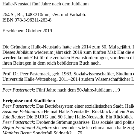
Halle‐Neustadt fünf Jahre nach dem Jubiläum
264 S., Br., 148×210mm, s/w- und Farbabb.
ISBN 978‐3‐96311‐263‐8
Erschienen: Oktober 2019
Die Gründung Halle-Neustadts hatte sich 2014 zum 50. Mal gejährt. Da
Dieses Jubiläum wiederum jährt sich 2019 zum fünften Mal: Hat die 
werden konnte? Ist für die zentralen Herausforderungen, vor denen 
ihren Beiträgen in dem reich bebilderten Buch nach.
Prof. Dr. Peer Pasternack, geb. 1963, Sozialwissenschaftler, Studium
Universität Halle-Wittenberg, 2011–2014 zudem Wissenschaftlicher 
Peer Pasternack
: Fünf Jahre nach dem 50‐Jahre‐Jubiläum …9
Ereignisse und Stadtleben
Peer Pasternack
: Das Betriebssystem einer sozialistischen Stadt. H
Susanne Feldmann
: »Heimat Halle‐Neustadt«. Rückblick auf ein Au
Jule Reuter
: Die BURG und 50 Jahre Halle‐Neustadt. Ein Rückblick 
Peer Pasternack
: Drohende Strömungsabrisse. Das soziale und polit
Stefan Ferdinand Etgeton
: stechen oder wie ich einmal nach halle z
Matthias Bernt
: Sonderfall Südpark? …79