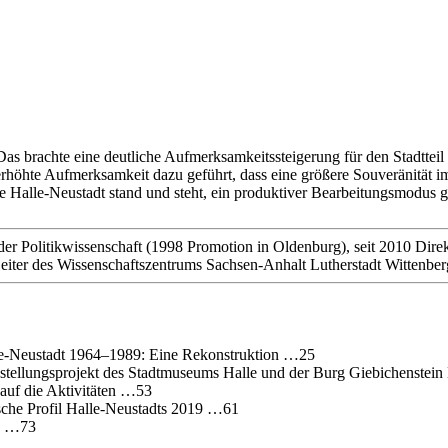
s brachte eine deutliche Aufmerksamkeitssteigerung für den Stadtteil 
erhöhte Aufmerksamkeit dazu geführt, dass eine größere Souveränität
die Halle-Neustadt stand und steht, ein produktiver Bearbeitungsmodu
 der Politikwissenschaft (1998 Promotion in Oldenburg), seit 2010 Dire
Leiter des Wissenschaftszentrums Sachsen-Anhalt Lutherstadt Wittenb
alle‐Neustadt 1964–1989: Eine Rekonstruktion …25
sstellungsprojekt des Stadtmuseums Halle und der Burg Giebichenste
auf die Aktivitäten …53
ische Profil Halle‐Neustadts 2019 …61
og …73