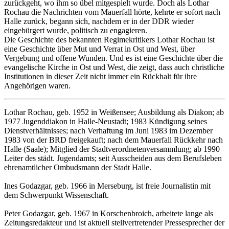
zurückgeht, wo ihm so übel mitgespielt wurde. Doch als Lothar
Rochau die Nachrichten vom Mauerfall hörte, kehrte er sofort nach
Halle zurück, begann sich, nachdem er in der DDR wieder
eingebürgert wurde, politisch zu engagieren.
Die Geschichte des bekannten Regimekritikers Lothar Rochau ist
eine Geschichte über Mut und Verrat in Ost und West, über
Vergebung und offene Wunden. Und es ist eine Geschichte über die
evangelische Kirche in Ost und West, die zeigt, dass auch christliche
Institutionen in dieser Zeit nicht immer ein Rückhalt für ihre
Angehörigen waren.
Lothar Rochau, geb. 1952 in Weißensee; Ausbildung als Diakon; ab
1977 Jugenddiakon in Halle-Neustadt; 1983 Kündigung seines
Dienstverhältnisses; nach Verhaftung im Juni 1983 im Dezember
1983 von der BRD freigekauft; nach dem Mauerfall Rückkehr nach
Halle (Saale); Mitglied der Stadtverordnetenversammlung; ab 1990
Leiter des städt. Jugendamts; seit Ausscheiden aus dem Berufsleben
ehrenamtlicher Ombudsmann der Stadt Halle.
Ines Godazgar, geb. 1966 in Merseburg, ist freie Journalistin mit
dem Schwerpunkt Wissenschaft.
Peter Godazgar, geb. 1967 in Korschenbroich, arbeitete lange als
Zeitungsredakteur und ist aktuell stellvertretender Pressesprecher der