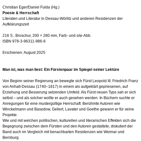
Christian Eger/Daniel Fulda (Hg.)
Poesie & Herrschaft
Literaten und Literatur in Dessau-Wörlitz und anderen Residenzen der
Aufklärungszeit
216 S., Broschur, 200 × 280 mm, Farb- und s/w-Abb.
ISBN 978-3-96311-986-6
Erschienen: August 2025
Man ist, was man liest: Ein Fürstenpaar im Spiegel seiner Lektüre
Von Beginn seiner Regierung an bewegte sich Fürst Leopold III. Friedrich Franz
von Anhalt-Dessau (1740–1817) in einem als aufgeklärt gepriesenen, auf
Erziehung und Besserung setzenden Umfeld. Als Fürst neuen Typs sah er sich
selbst – und als solcher wollte er auch gesehen werden. In Büchern suchte er
Anregungen für eine mustergültige Herrschaft. Berühmte Autoren wie
Winckelmann und Basedow, Gellert, Lavater und Goethe gewann er für seine
Projekte.
Wie und mit welchen politischen, kulturellen und literarischen Effekten sich die
Begegnung zwischen dem Fürsten und den Autoren gestaltete, diskutiert der
Band auch im Vergleich mit benachbarten Residenzen wie Weimar und
Bernburg.