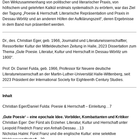
Den Wirkzusammenhang von politischer und literarischer Praxis, von
höfischem und gelehrten Kalkül erstmals systematisch zu erörtern, war das Ziel
der Tagung „Poesie & Herrschaft. Literarische Repräsentation und Praxis in
Dessau-Wörlitz und an anderen Höfen der Aufklärungszeit“, deren Ergebnisse
in dem Band nun präsentiert werden.
Dr., des. Christian Eger, geb. 1966, Journalist und Literaturwissenschaftler,
Ressortleiter Kultur der Mitteldeutschen Zeitung in Halle, 2023 Dissertation zum
Thema „Gute Poesie. Literatur, Kultur und Herrschaft in Dessau-Wörlitz um
1800“.
Prof. Dr. Daniel Fulda, geb. 1966, Professor für Neuere deutsche
Literaturwissenschaft an der Martin-Luther-Universität Halle-Wittenberg, seit
2023 Präsident der International Society for Eighteenth Century Studies.
Inhalt
Christian Eger/Daniel Fulda: Poesie & Herrschaft – Einleitung…7
‚Gute Poesie‘ – eine epochale Idee. Vorbilder, Kombattanten und Kritiker
Christian Eger: Der Fürst als Erzieher. Literatur, Kultur und Herrschaft unter
Leopold Friedrich Franz von Anhalt-Dessau…13
Nicholas Halmi: Fürst Franz und die englische Kultur: eine selektive