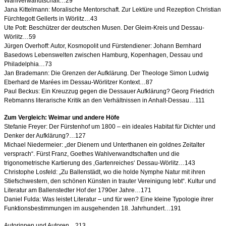
Wahlverwandtschaft…29
Jana Kittelmann: Moralische Mentorschaft. Zur Lektüre und Rezeption Christian
Fürchtegott Gellerts in Wörlitz…43
Ute Pott: Beschützer der deutschen Musen. Der Gleim-Kreis und Dessau-
Wörlitz…59
Jürgen Overhoff: Autor, Kosmopolit und Fürstendiener: Johann Bernhard
Basedows Lebenswelten zwischen Hamburg, Kopenhagen, Dessau und
Philadelphia…73
Jan Brademann: Die Grenzen der Aufklärung. Der Theologe Simon Ludwig
Eberhard de Marées im Dessau-Wörlitzer Kontext…87
Paul Beckus: Ein Kreuzzug gegen die Dessauer Aufklärung? Georg Friedrich
Rebmanns literarische Kritik an den Verhältnissen in Anhalt-Dessau…111
Zum Vergleich: Weimar und andere Höfe
Stefanie Freyer: Der Fürstenhof um 1800 – ein ideales Habitat für Dichter und
Denker der Aufklärung?…127
Michael Niedermeier: „der Dienern und Unterthanen ein goldnes Zeitalter
versprach“. Fürst Franz, Goethes Wahlverwandtschaften und die
trigonometrische Kartierung des ‚Gartenreiches‘ Dessau-Wörlitz…143
Christophe Losfeld: „Zu Ballenstädt, wo die holde Nymphe Natur mit ihren
Stiefschwestern, den schönen Künsten in trauter Vereinigung lebt“. Kultur und
Literatur am Ballenstedter Hof der 1790er Jahre…171
Daniel Fulda: Was leistet Literatur – und für wen? Eine kleine Typologie ihrer
Funktionsbestimmungen im ausgehenden 18. Jahrhundert…191
Autorinnen und Autoren…213