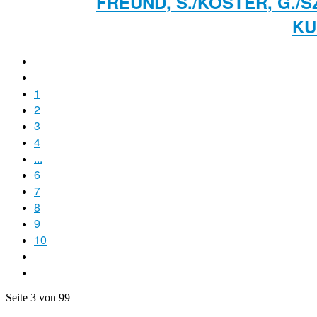
FREUND, S./KÖSTER, G./S
UL
1
2
3
4
...
6
7
8
9
10
Seite 3 von 99