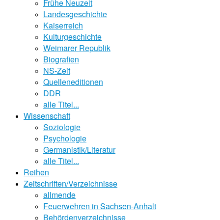
Frühe Neuzeit
Landesgeschichte
Kaiserreich
Kulturgeschichte
Weimarer Republik
Biografien
NS-Zeit
Quelleneditionen
DDR
alle Titel...
Wissenschaft
Soziologie
Psychologie
Germanistik/Literatur
alle Titel...
Reihen
Zeitschriften/Verzeichnisse
allmende
Feuerwehren in Sachsen-Anhalt
Behördenverzeichnisse