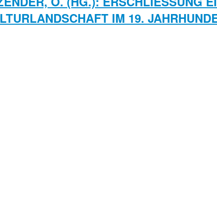
ZENDER, O. (HG.): ERSCHLIESSUNG E
TURLANDSCHAFT IM 19. JAHRHUNDE