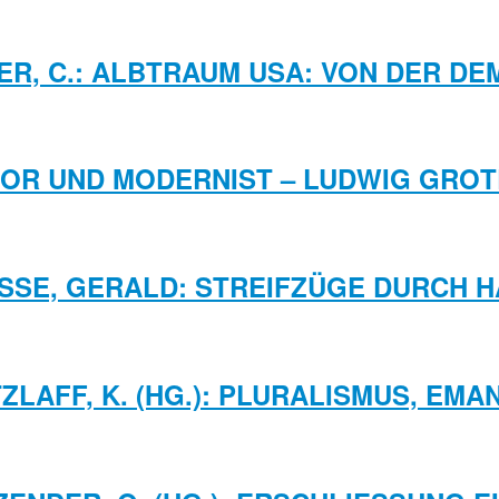
R, C.: ALBTRAUM USA: VON DER D
OR UND MODERNIST – LUDWIG GROTE
SE, GERALD: STREIFZÜGE DURCH HA
ZLAFF, K. (HG.): PLURALISMUS, EMAN