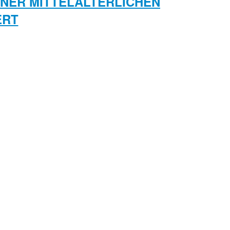
INER MITTELALTERLICHEN K
RT