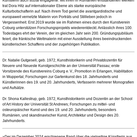
Künstlerin auch sozial engagierte. Mit ihren in Rumänien entstandenen Werken
trat Dora Hitz auf internationaler Ebene als starke europäische
Kulturbotschafterin auf. Nach ihrem Tod geriet die avantgardistische und
europaweit vernetzte Malerin von Porträts und Stillleben jedoch in
Vergessenheit. Erst 2019 wurde sie im Rahmen eines durch den Kunstverein
Coburg unterstützen Forschungsprojekts wiederentdeckt. Anlässlich ihres 100.
Todestages ehrt der Verein, der im gleichen Jahr sein 200. Gründungsjubiläum
feiert, die fränkische Weltmalerin mit einer Ausstellung ihres beeindruckenden
künstlerischen Schaffens und der zugehörigen Publikation.
Dr. Natalie Gutgesell, geb. 1972, Kunsthistorikerin und Privatdozentin für
Neuere und Neueste Kunstgeschichte an der Universität Passau; erste
Vorsitzende des Kunstvereins Coburg e. V., Promotion in Erlangen, Habilitation
in Wuppertal, Forschungen zur Gartenkunst des 18. Jahrhunderts und
Künstlerinnen des 19. und 20. Jahrhunderts, Verfasserin mehrerer Monografien
und Aufsätze.
Dr. Shona Kallestrup, geb. 1972, Kunsthistorikerin und Dozentin an der School
of Art History der Universität St Andrews; Forschungen zu mittel- und
osteuropäischer Kunst und des 19. und 20. Jahrhunderts, besonders
Rumänien, und skandinavischer Kunst, Architektur und Design des 20.
Jahrhunderts.
»Der im Dezember 2024 erschienene Band über die vielseitige Künstlerin aus