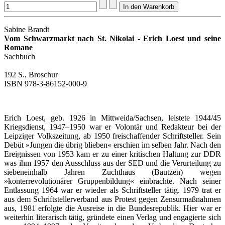
Sabine Brandt
Vom Schwarzmarkt nach St. Nikolai - Erich Loest und seine
Romane
Sachbuch
192 S., Broschur
ISBN 978-3-86152-000-9
Erich Loest, geb. 1926 in Mittweida/Sachsen, leistete 1944/45
Kriegsdienst, 1947–1950 war er Volontär und Redakteur bei der
Leipziger Volkszeitung, ab 1950 freischaffender Schriftsteller. Sein
Debüt »Jungen die übrig blieben« erschien im selben Jahr. Nach den
Ereignissen von 1953 kam er zu einer kritischen Haltung zur DDR
was ihm 1957 den Ausschluss aus der SED und die Verurteilung zu
siebeneinhalb Jahren Zuchthaus (Bautzen) wegen
»konterrevolutionärer Gruppenbildung« einbrachte. Nach seiner
Entlassung 1964 war er wieder als Schriftsteller tätig. 1979 trat er
aus dem Schriftstellerverband aus Protest gegen Zensurmaßnahmen
aus, 1981 erfolgte die Ausreise in die Bundesrepublik. Hier war er
weiterhin literarisch tätig, gründete einen Verlag und engagierte sich