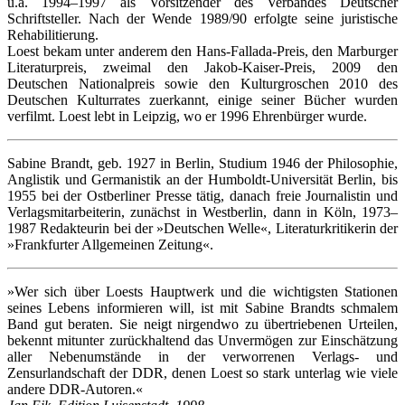
u.a. 1994–1997 als Vorsitzender des Verbandes Deutscher
Schriftsteller. Nach der Wende 1989/90 erfolgte seine juristische
Rehabilitierung.
Loest bekam unter anderem den Hans-Fallada-Preis, den Marburger
Literaturpreis, zweimal den Jakob-Kaiser-Preis, 2009 den
Deutschen Nationalpreis sowie den Kulturgroschen 2010 des
Deutschen Kulturrates zuerkannt, einige seiner Bücher wurden
verfilmt. Loest lebt in Leipzig, wo er 1996 Ehrenbürger wurde.
Sabine Brandt, geb. 1927 in Berlin, Studium 1946 der Philosophie,
Anglistik und Germanistik an der Humboldt-Universität Berlin, bis
1955 bei der Ostberliner Presse tätig, danach freie Journalistin und
Verlagsmitarbeiterin, zunächst in Westberlin, dann in Köln, 1973–
1987 Redakteurin bei der »Deutschen Welle«, Literaturkritikerin der
»Frankfurter Allgemeinen Zeitung«.
»Wer sich über Loests Hauptwerk und die wichtigsten Stationen
seines Lebens informieren will, ist mit Sabine Brandts schmalem
Band gut beraten. Sie neigt nirgendwo zu übertriebenen Urteilen,
bekennt mitunter zurückhaltend das Unvermögen zur Einschätzung
aller Nebenumstände in der verworrenen Verlags- und
Zensurlandschaft der DDR, denen Loest so stark unterlag wie viele
andere DDR-Autoren.«