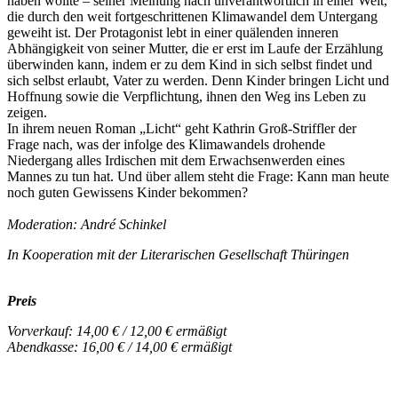
haben wollte – seiner Meinung nach unverantwortlich in einer Welt,
die durch den weit fortgeschrittenen Klimawandel dem Untergang
geweiht ist. Der Protagonist lebt in einer quälenden inneren
Abhängigkeit von seiner Mutter, die er erst im Laufe der Erzählung
überwinden kann, indem er zu dem Kind in sich selbst findet und
sich selbst erlaubt, Vater zu werden. Denn Kinder bringen Licht und
Hoffnung sowie die Verpflichtung, ihnen den Weg ins Leben zu
zeigen.
In ihrem neuen Roman „Licht“ geht Kathrin Groß-Striffler der
Frage nach, was der infolge des Klimawandels drohende
Niedergang alles Irdischen mit dem Erwachsenwerden eines
Mannes zu tun hat. Und über allem steht die Frage: Kann man heute
noch guten Gewissens Kinder bekommen?
Moderation: André Schinkel
In Kooperation mit der Literarischen Gesellschaft Thüringen
Preis
Vorverkauf: 14,00 € / 12,00 € ermäßigt
Abendkasse: 16,00 € / 14,00 € ermäßigt