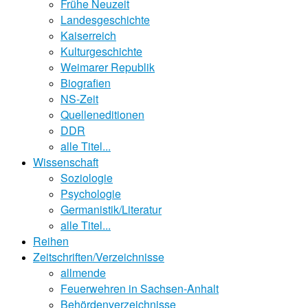
Frühe Neuzeit
Landesgeschichte
Kaiserreich
Kulturgeschichte
Weimarer Republik
Biografien
NS-Zeit
Quelleneditionen
DDR
alle Titel...
Wissenschaft
Soziologie
Psychologie
Germanistik/Literatur
alle Titel...
Reihen
Zeitschriften/Verzeichnisse
allmende
Feuerwehren in Sachsen-Anhalt
Behördenverzeichnisse