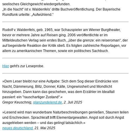
seelisches Gleichgewicht wiedergefunden.
„In die Nacht“ ist v. Waldenfels’ dritte Buchveröffentlichung. Der Bayerische
Rundfunk urteilte: „Aufwühlend.“
Rudolf v. Waldenfels, geb. 1965, war Schauspieler am Wiener Burgtheater,
bevor er mehrere Jahre auf Reisen ging. 2006 veröffentlichte er im
Mitteldeutschen Verlag sein erstes Buch, „über die grenze: ein reiseroman“, der
auf begeisterte Reaktion der Kritik stieß. Es folgten zahlreiche Reportagen, vor
allem zu amerikanischen Themen, sowie ein politisches Sachbuch.
Hier
geht's zur Leseprobe.
»Dem Leser bleibt nur eine Aufgabe: Sich dem Sog dieser Eindrücke von
Nacht, Dämmerung, Blitz, Donner, Kälte, Ungewissheit und Mondlicht
hinzugeben. Dann kann das geschehen, was dem Erzähler im Idealfall
passiert: ein "rauschartiger Zustand".«
Gregor Keuschnig,
glanzundelend.de
, 2. Juli 2025
»Lesend wird man wunderbare Naturbeschreibungen genießen, Staunen teilen
und Erschrecken. Sprachkraft trifft Elementargewalten. Angst soll durch Angst
ausgetrieben werden – und das gelingt tatsächlich.«
neues deutschland
, 21. Mai 2025