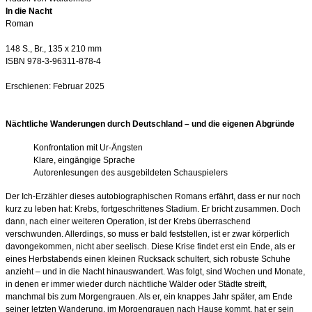
In die Nacht
Roman
148 S., Br., 135 x 210 mm
ISBN 978-3-96311-878-4
Erschienen: Februar 2025
Nächtliche Wanderungen durch Deutschland – und die eigenen Abgründe
Konfrontation mit Ur-Ängsten
Klare, eingängige Sprache
Autorenlesungen des ausgebildeten Schauspielers
Der Ich-Erzähler dieses autobiographischen Romans erfährt, dass er nur noch
kurz zu leben hat: Krebs, fortgeschrittenes Stadium. Er bricht zusammen. Doch
dann, nach einer weiteren Operation, ist der Krebs überraschend
verschwunden. Allerdings, so muss er bald feststellen, ist er zwar körperlich
davongekommen, nicht aber seelisch. Diese Krise findet erst ein Ende, als er
eines Herbstabends einen kleinen Rucksack schultert, sich robuste Schuhe
anzieht – und in die Nacht hinauswandert. Was folgt, sind Wochen und Monate,
in denen er immer wieder durch nächtliche Wälder oder Städte streift,
manchmal bis zum Morgengrauen. Als er, ein knappes Jahr später, am Ende
seiner letzten Wanderung, im Morgengrauen nach Hause kommt, hat er sein