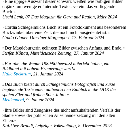
»Eine üppige Auswahl dieser schwarz-weißen wie farbigen Bilder –
ergänzt um wenige erläuternde Texte - vereint das vorliegende
Buch.«
Uschi Lenk, 07 Das Magazin für Gera und Region, März 2024
»Cordia Schlegelmilchs Buch ist ein Fotodokument aus besonderem
Blickwinkel über eine Zeit, die noch nicht ausgedeutet ist.«
Guido Glaner, Dresdner Morgenpost, 17. Februar 2024
»Der Magdeburgerin gelingen Bilder zwischen Anfang und Ende.«
Steffen Könau, Mitteldeutsche Zeitung, 27. Januar 2024
»Für alle, die Wende 1989/90 bewusst miterlebt haben, ein
Bildband mit hohem Erinnerungswert!«
Halle Spektrum
, 21. Januar 2024
»Das Buch bietet durch Schlegelmilchs Fotografien und kurze
begleitende Texte einen authentischen Einblick in die DDR der
späten 80er und frühen 90er Jahre.«
Mediennerd
, 9. Januar 2024
»Ihre Bilder sind Zeugnisse des nicht aufzuhaltenden Verfalls der
Städte sowie der politischen Auseinandersetzung mit den alten
Eliten.«
Kai-Uwe Brandt, Leipziger Volkszeitung, 8. Dezember 2023