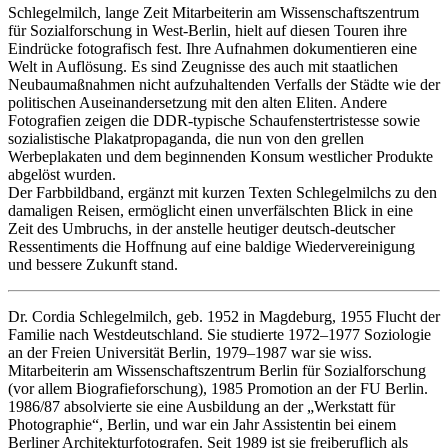
Schlegelmilch, lange Zeit Mitarbeiterin am Wissenschaftszentrum
für Sozialforschung in West-Berlin, hielt auf diesen Touren ihre
Eindrücke fotografisch fest. Ihre Aufnahmen dokumentieren eine
Welt in Auflösung. Es sind Zeugnisse des auch mit staatlichen
Neubaumaßnahmen nicht aufzuhaltenden Verfalls der Städte wie der
politischen Auseinandersetzung mit den alten Eliten. Andere
Fotografien zeigen die DDR-typische Schaufenstertristesse sowie
sozialistische Plakatpropaganda, die nun von den grellen
Werbeplakaten und dem beginnenden Konsum westlicher Produkte
abgelöst wurden.
Der Farbbildband, ergänzt mit kurzen Texten Schlegelmilchs zu den
damaligen Reisen, ermöglicht einen unverfälschten Blick in eine
Zeit des Umbruchs, in der anstelle heutiger deutsch-deutscher
Ressentiments die Hoffnung auf eine baldige Wiedervereinigung
und bessere Zukunft stand.
Dr. Cordia Schlegelmilch, geb. 1952 in Magdeburg, 1955 Flucht der
Familie nach Westdeutschland. Sie studierte 1972–1977 Soziologie
an der Freien Universität Berlin, 1979–1987 war sie wiss.
Mitarbeiterin am Wissenschaftszentrum Berlin für Sozialforschung
(vor allem Biografieforschung), 1985 Promotion an der FU Berlin.
1986/87 absolvierte sie eine Ausbildung an der „Werkstatt für
Photographie“, Berlin, und war ein Jahr Assistentin bei einem
Berliner Architekturfotografen. Seit 1989 ist sie freiberuflich als