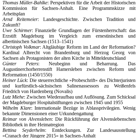
Thomas Müller-Bahlke
: Perspektiven für die Arbeit der Historischen
Kommission für Sachsen-Anhalt. Eine Programmskizze mit
Arbeitsplan
Arnd Reitemeier
: Landesgeschichte. Zwischen Tradition und
Zukunft?
Uwe Schirmer
: Finanzielle Grundlagen der Fürstenherrschaft: das
Erzstift Magdeburg im Vergleich zum ernestinischen und
albertinischen Sachsen (1513–1541)
Christoph Volkmar
: Altgläubige Reform im Land der Reformation?
Kardinal Albrecht von Brandenburg und Herzog Georg von
Sachsen als Protagonisten der alten Kirche in Mitteldeutschland
Günter Peters
: Neubeginn und Beharrung. Das
Augustinerchorherrenstift Hamersleben zwischen Reform und
Reformation (1450/1550)
Heiner Lück
: Die steuerrechtliche »Probeschrift« des Dichterjuristen
und kurfürstlich-sächsischen Salinenassessors zu Weißenfels
Friedrich von Hardenberg (Novalis)
Lutz Miehe
: Zwischen Wiederaufbau und Auflösung. Zum Schicksal
der Magdeburger Hospitalstiftungen zwischen 1945 und 1955
Wilhelm Klare
: Internationale Bezüge in Ablassprivilegien. Wenig
bekannte Dimensionen einer Urkundengattung
Reimar von Alvensleben
: Die Rückführung der Alvenslebenschen
Bibliothek in ihre Heimatregion
Bettina Seyderhelm
: Entdeckungen. Zur Landesausstellung
»Cranach der Jüngere 2015« in Sachsen-Anhalt