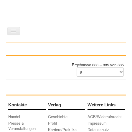
LITERATUR
REISEN
BILDBAND
KUNST
GESCHICHTE
WISSENSCHAFT
REIHEN
Ergebnisse 883 – 885 von 885
ZEITSCHRIFTEN/VERZEICHNISSE
Kontakte
Verlag
Weitere Links
Handel
Geschichte
AGB/Widerrufsrecht
Presse &
Profil
Impressum
Veranstaltungen
Karriere/Praktika
Datenschutz