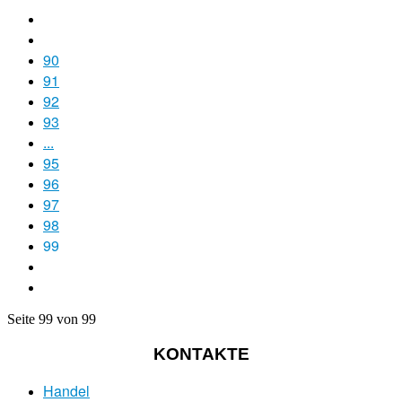
90
91
92
93
...
95
96
97
98
99
Seite 99 von 99
KONTAKTE
Handel