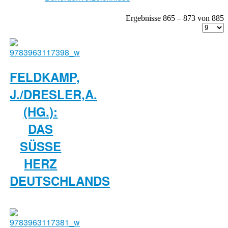
Ergebnisse 865 – 873 von 885
FELDKAMP,
J./DRESLER,A.
(HG.):
DAS
SÜSSE H
ERZ D
EUTSCHLANDS