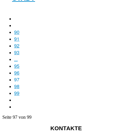
90
91
92
93
...
95
96
97
98
99
Seite 97 von 99
KONTAKTE