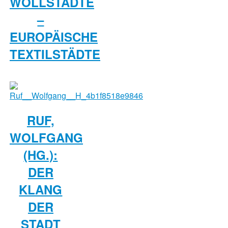
OLLSTÄDTE –
E
UROPÄISCHE T
EXTILSTÄDTE
RUF,
WOLFGANG
(HG.):
DER
KLANG
DER
STADT