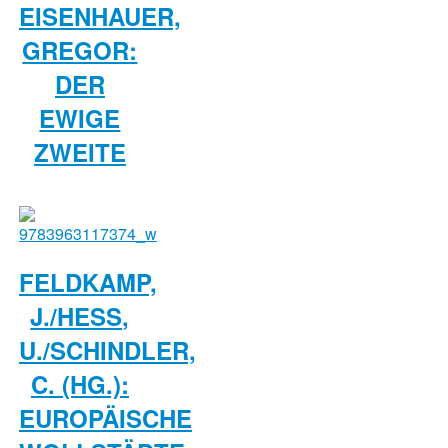
EISENHAUER,
GREGOR:
DER
EWIGE
ZWEITE
FELDKAMP,
J./HESS, U
./SCHINDLER, C
. (HG.): E
UROPÄISCHE W