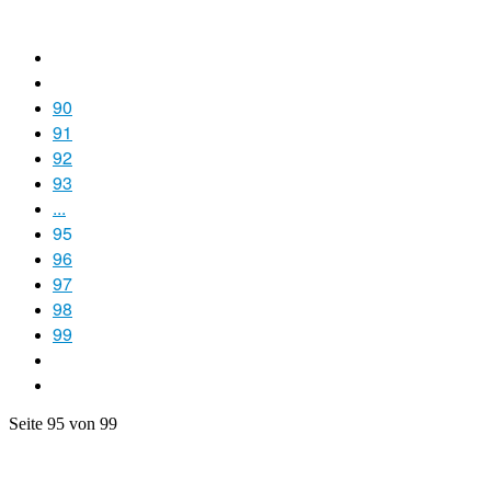
90
91
92
93
...
95
96
97
98
99
Seite 95 von 99