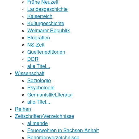
Frühe Neuzeit
Landesgeschichte
Kaiserreich
Kulturgeschichte
Weimarer Republik
Biografien
NS-Zeit
Quelleneditionen
DDR
alle Titel...
Wissenschaft
Soziologie
Psychologie
Germanistik/Literatur
alle Titel...
Reihen
Zeitschriften/Verzeichnisse
allmende
Feuerwehren in Sachsen-Anhalt
Behördenverzeichnisse