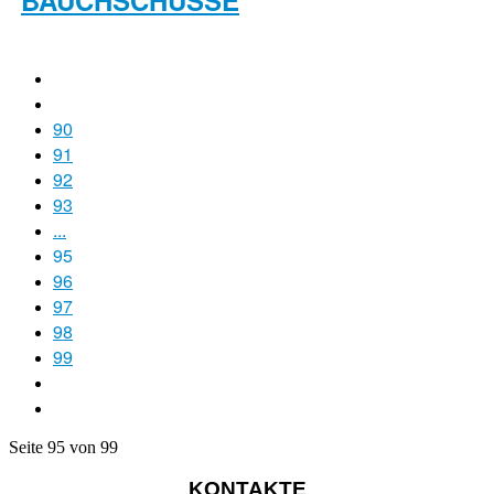
90
91
92
93
...
95
96
97
98
99
Seite 95 von 99
KONTAKTE