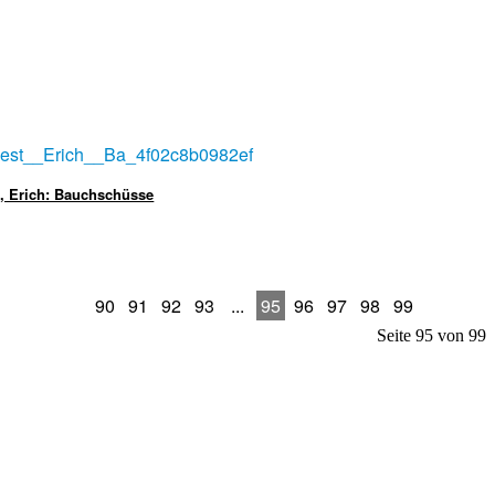
, Erich: Bauchschüsse
90
91
92
93
...
95
96
97
98
99
Seite 95 von 99