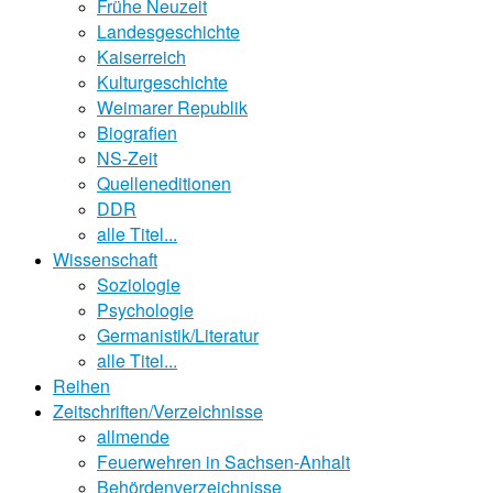
Frühe Neuzeit
Landesgeschichte
Kaiserreich
Kulturgeschichte
Weimarer Republik
Biografien
NS-Zeit
Quelleneditionen
DDR
alle Titel...
Wissenschaft
Soziologie
Psychologie
Germanistik/Literatur
alle Titel...
Reihen
Zeitschriften/Verzeichnisse
allmende
Feuerwehren in Sachsen-Anhalt
Behördenverzeichnisse