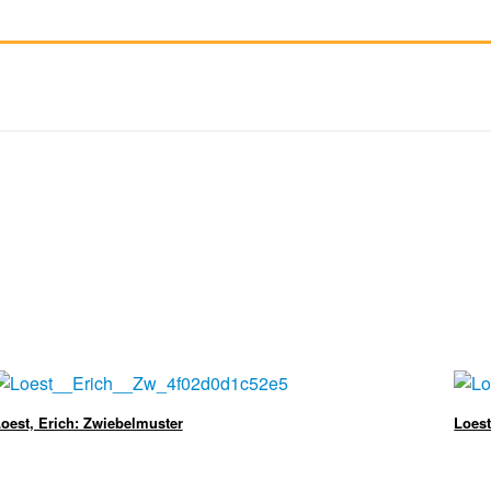
oest, Erich: Zwiebelmuster
Loest