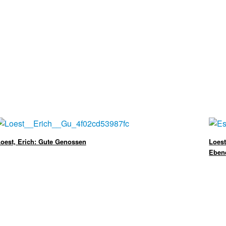
oest, Erich: Gute Genossen
Loest
Eben