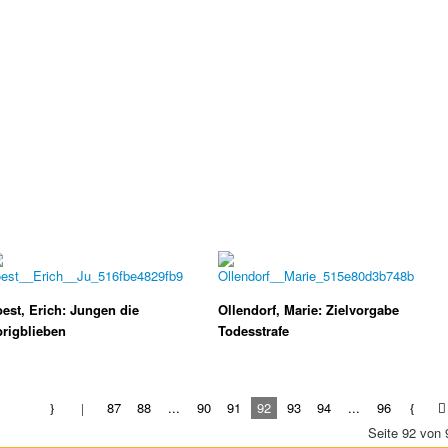
est, Erich: Jungen die
Ollendorf, Marie: Zielvorgabe
rigblieben
Todesstrafe
87
88
...
90
91
92
93
94
...
96
Seite 92 von 