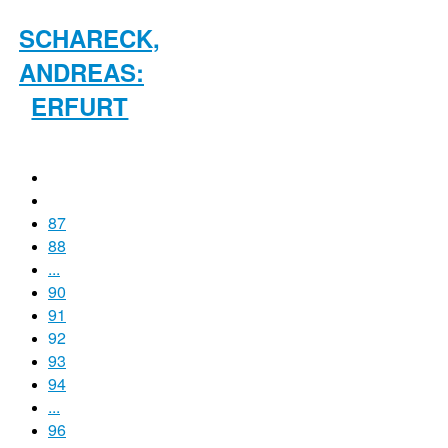
SCHARECK,
ANDREAS:
ERFURT
87
88
...
90
91
92
93
94
...
96