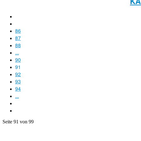
KA
86
87
88
...
90
91
92
93
94
...
Seite 91 von 99