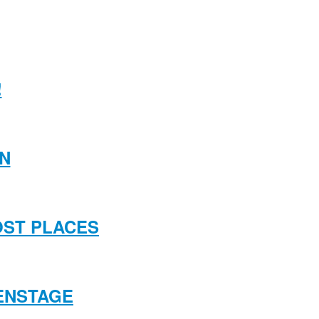
!
EN
OST PLACES
IENSTAGE