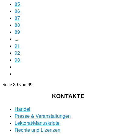
85
86
87
88
89
...
91
92
93
Seite 89 von 99
KONTAKTE
Handel
Presse & Veranstaltungen
Lektorat/Manuskripte
Rechte und Lizenzen