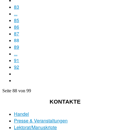
83
...
85
86
87
88
89
...
91
92
Seite 88 von 99
KONTAKTE
Handel
Presse & Veranstaltungen
Lektorat/Manuskripte