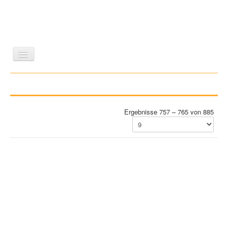
LITERATUR
REISEN
BILDBAND
KUNST
GESCHICHTE
WISSENSCHAFT
REIHEN
Ergebnisse 757 – 765 von 885
ZEITSCHRIFTEN/VERZEICHNISSE